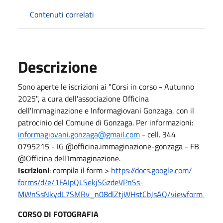
Contenuti correlati
Descrizione
Sono aperte le iscrizioni ai "Corsi in corso - Autunno
2025", a cura dell'associazione Officina
dell'Immaginazione e Informagiovani Gonzaga, con il
patrocinio del Comune di Gonzaga. Per informazioni:
informagiovani.gonzaga@gmail.com
- cell. 344
0795215 - IG @officina.immaginazione-gonzaga - FB
@Officina dell'Immaginazione.
Iscrizioni
: compila il form >
https://docs.google.com/
forms/d/e/
1FAIpQLSekjSGzdeVPnSs-
MWnSsNkydL7SMRv_
n08dlZtjWHstCbJsAQ/viewform
CORSO DI FOTOGRAFIA