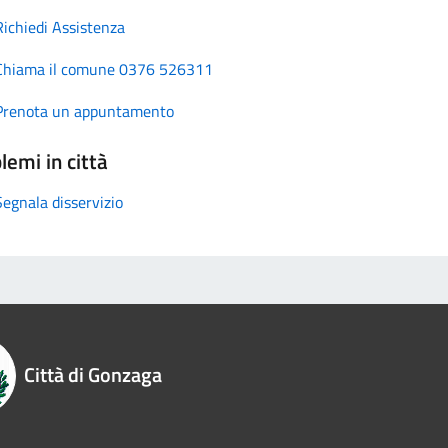
Richiedi Assistenza
Chiama il comune 0376 526311
Prenota un appuntamento
lemi in città
Segnala disservizio
Città di Gonzaga