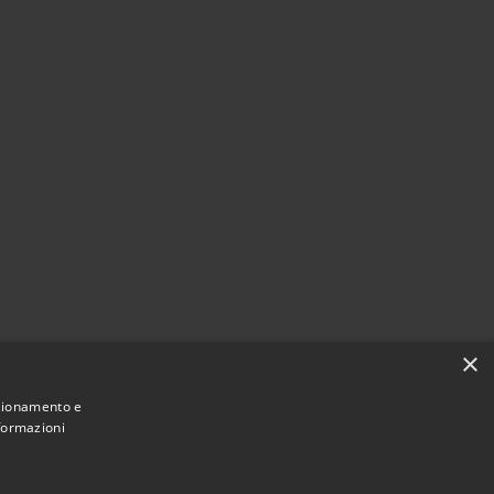
×
nzionamento e
nformazioni