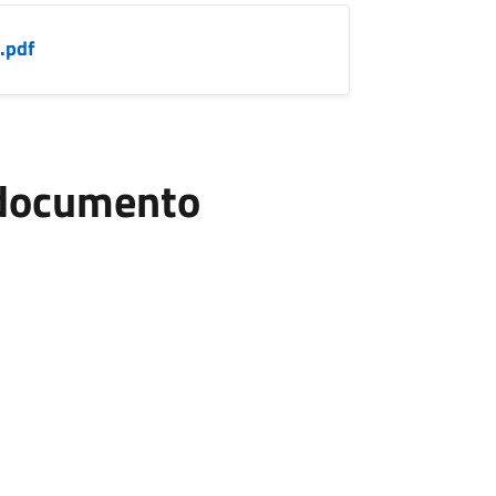
.pdf
l documento