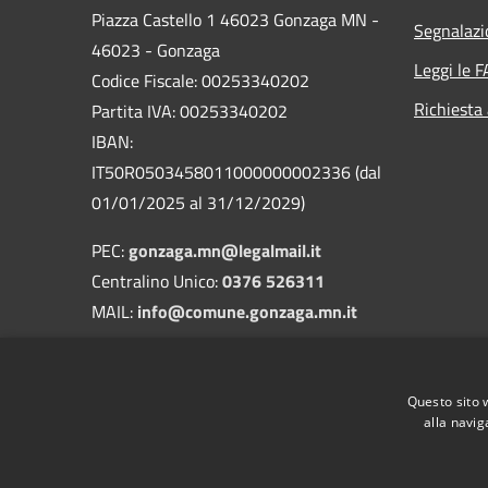
Piazza Castello 1 46023 Gonzaga MN -
Segnalazi
46023 - Gonzaga
Leggi le 
Codice Fiscale: 00253340202
Richiesta
Partita IVA: 00253340202
IBAN:
IT50R0503458011000000002336 (dal
01/01/2025 al 31/12/2029)
PEC:
gonzaga.mn@legalmail.it
Centralino Unico:
0376 526311
MAIL:
info@comune.gonzaga.mn.it
Codice Univoco: UFA90C
Codice IPA: c_e089
Questo sito 
Fatturazione elettronica
alla navig