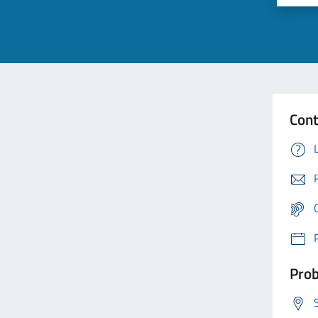
Cont
Prob