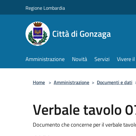
Salta al contenuto principale
Regione Lombardia
Città di Gonzaga
Amministrazione
Novità
Servizi
Vivere 
Home
>
Amministrazione
>
Documenti e dati
Verbale tavolo 
Documento che concerne per il verbale tavol