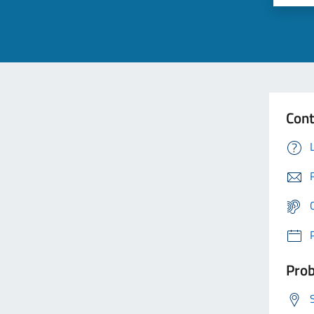
Cont
Prob