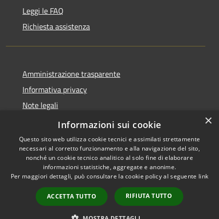
Leggi le FAQ
Richiesta assistenza
Amministrazione trasparente
Informativa privacy
Note legali
×
Dichiarazione di accessibilità
Informazioni sui cookie
Questo sito web utilizza cookie tecnici e assimilati strettamente
necessari al corretto funzionamento e alla navigazione del sito,
nonché un cookie tecnico analitico al solo fine di elaborare
informazioni statistiche, aggregate e anonime.
RSS
Copyright © 2026 • Città di
Per maggiori dettagli, può consultare la cookie policy al seguente
link
Accessibilità
Gonzaga • Powered by
Privacy
Municipium
Accesso
•
RIFIUTA TUTTO
ACCETTA TUTTO
Cookie
redazione
Mappa del sito
MOSTRA DETTAGLI