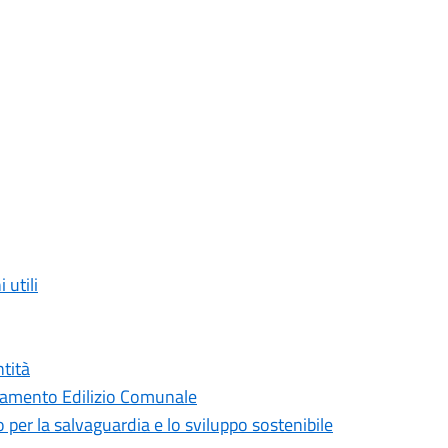
 utili
ntità
olamento Edilizio Comunale
 per la salvaguardia e lo sviluppo sostenibile