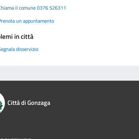
Chiama il comune 0376 526311
Prenota un appuntamento
lemi in città
Segnala disservizio
Città di Gonzaga