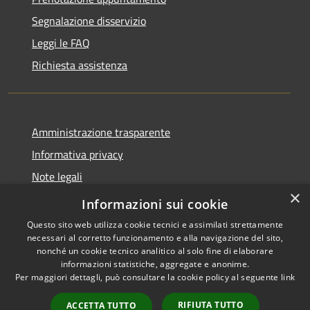
Segnalazione disservizio
Leggi le FAQ
Richiesta assistenza
Amministrazione trasparente
Informativa privacy
Note legali
×
Dichiarazione di accessibilità
Informazioni sui cookie
Questo sito web utilizza cookie tecnici e assimilati strettamente
necessari al corretto funzionamento e alla navigazione del sito,
nonché un cookie tecnico analitico al solo fine di elaborare
informazioni statistiche, aggregate e anonime.
RSS
Copyright © 2026 • Città di
Per maggiori dettagli, può consultare la cookie policy al seguente
link
Accessibilità
Gonzaga • Powered by
Privacy
Municipium
Accesso
•
RIFIUTA TUTTO
ACCETTA TUTTO