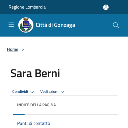
Salta al contenuto principale
Regione Lombardia
Città di Gonzaga
Home
>
Sara Berni
Condividi
Vedi azioni
INDICE DELLA PAGINA
Punti di contatto