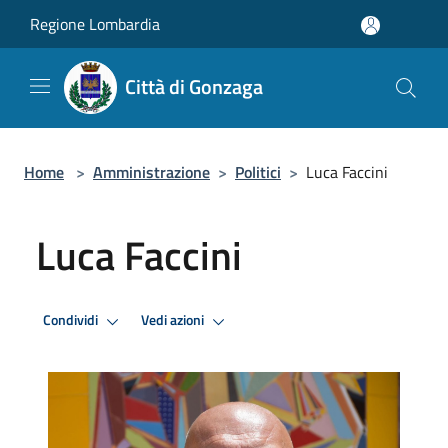
Salta al contenuto principale
Regione Lombardia
Città di Gonzaga
Home
>
Amministrazione
>
Politici
>
Luca Faccini
Luca Faccini
Condividi
Vedi azioni