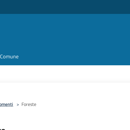
il Comune
omenti
>
Foreste