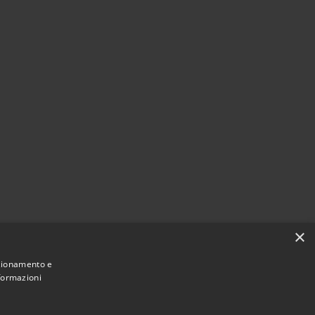
×
nzionamento e
nformazioni