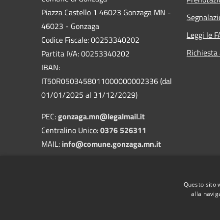
Piazza Castello 1 46023 Gonzaga MN -
Segnalazi
46023 - Gonzaga
Leggi le 
Codice Fiscale: 00253340202
Richiesta
Partita IVA: 00253340202
IBAN:
IT50R0503458011000000002336 (dal
01/01/2025 al 31/12/2029)
PEC:
gonzaga.mn@legalmail.it
Centralino Unico:
0376 526311
MAIL:
info@comune.gonzaga.mn.it
Codice Univoco: UFA90C
Codice IPA: c_e089
Questo sito 
Fatturazione elettronica
alla navig