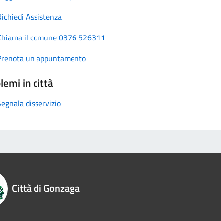
Richiedi Assistenza
Chiama il comune 0376 526311
Prenota un appuntamento
lemi in città
Segnala disservizio
Città di Gonzaga