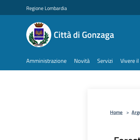
Salta al contenuto principale
Regione Lombardia
Città di Gonzaga
Amministrazione
Novità
Servizi
Vivere 
Home
>
Arg