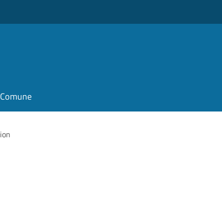
il Comune
ion