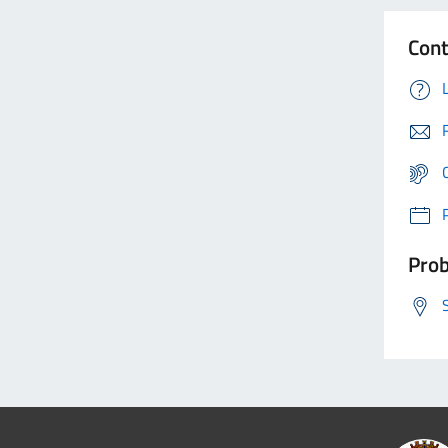
Cont
Prob