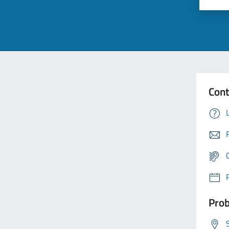
Cont
Prob