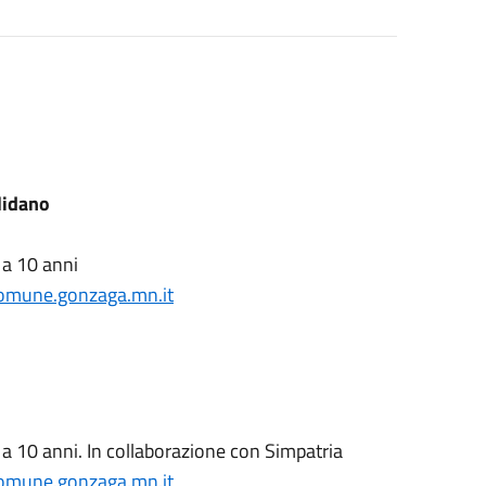
lidano
 a 10 anni
comune.gonzaga.mn.
it
 a 10 anni. In collaborazione con Simpatria
comune.gonzaga.mn.
it