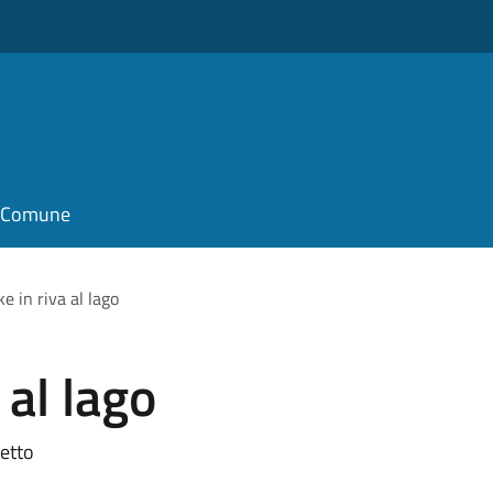
il Comune
ke in riva al lago
 al lago
letto