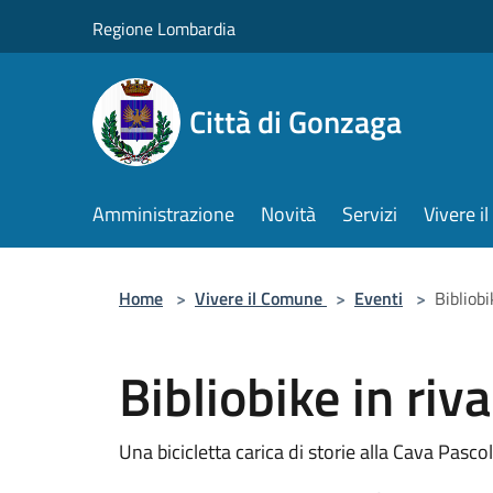
Salta al contenuto principale
Regione Lombardia
Città di Gonzaga
Amministrazione
Novità
Servizi
Vivere 
Home
>
Vivere il Comune
>
Eventi
>
Bibliobi
Bibliobike in riva
Una bicicletta carica di storie alla Cava Pasco