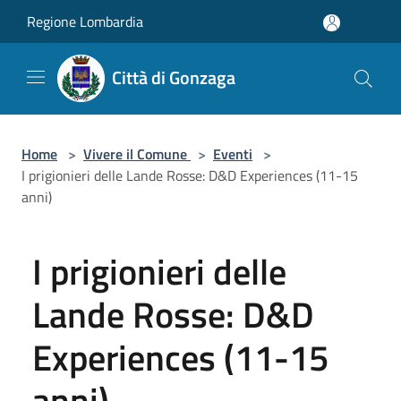
Salta al contenuto principale
Regione Lombardia
Città di Gonzaga
Home
>
Vivere il Comune
>
Eventi
>
I prigionieri delle Lande Rosse: D&D Experiences (11-15
anni)
I prigionieri delle
Lande Rosse: D&D
Experiences (11-15
anni)