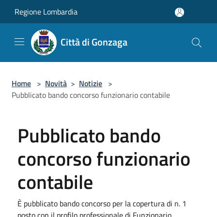
Salta al contenuto principale
Regione Lombardia
Città di Gonzaga
Home
>
Novità
>
Notizie
>
Pubblicato bando concorso funzionario contabile
Pubblicato bando
concorso funzionario
contabile
È pubblicato bando concorso per la copertura di n. 1
posto con il profilo professionale di Funzionario