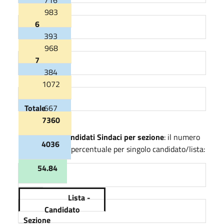
983
6
62.70
393
968
7
39.98
384
1072
39.67
Totale
667
7360
62.22
Voti dei candidati Sindaci per sezione
: il numero
4036
di voti e la percentuale per singolo candidato/lista:
54.84
Lista -
Candidato
Sezione