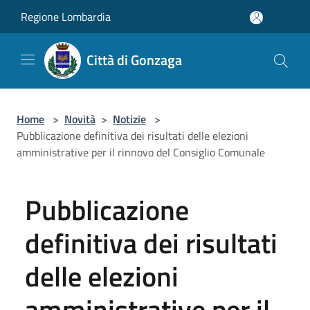
Salta al contenuto principale
Regione Lombardia
Città di Gonzaga
Home
>
Novità
>
Notizie
>
Pubblicazione definitiva dei risultati delle elezioni
amministrative per il rinnovo del Consiglio Comunale
Pubblicazione
definitiva dei risultati
delle elezioni
amministrative per il