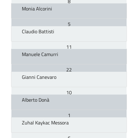
8
Monia Alcorini
3
5
5
4
Claudio Battisti
13
4
5
11
10
Manuele Camurri
8
6
16
2
22
6
7
Gianni Canevaro
7
3
9
1
Totale
10
21
8
Alberto Donà
2
0
2
1
49
1
6
3
Zuhal Kaykac Messora
4
2
0
2
27
6