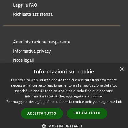
Leggi le FAQ
Richiesta assistenza
Amministrazione trasparente
Informativa privacy
Note legali
×
Dichiarazione di accessibilità
Informazioni sui cookie
Questo sito web utilizza cookie tecnici e assimilati strettamente
necessari al corretto funzionamento e alla navigazione del sito,
nonché un cookie tecnico analitico al solo fine di elaborare
informazioni statistiche, aggregate e anonime.
RSS
Copyright © 2026 • Città di
Per maggiori dettagli, può consultare la cookie policy al seguente
link
Accessibilità
Gonzaga • Powered by
Privacy
Municipium
Accesso
•
RIFIUTA TUTTO
ACCETTA TUTTO
Cookie
redazione
Mappa del sito
MOSTRA DETTAGLI