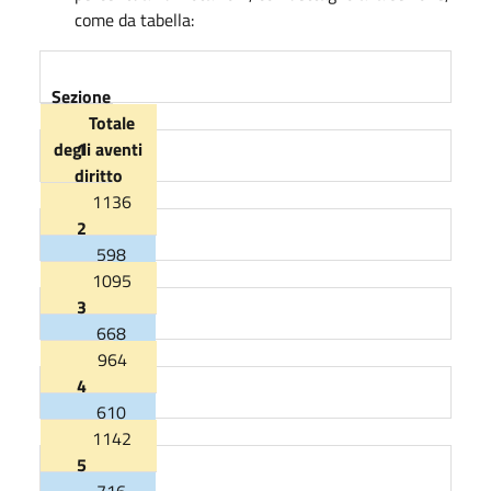
come da tabella:
Sezione
Totale
degli aventi
1
diritto
1136
Totali
2
votanti
598
1095
Percentuali
3
52.64
totali
668
964
4
61.00
610
1142
5
63.28
716