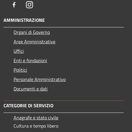
Facebook
Instagram
AMMINISTRAZIONE
Organi di Governo
Aree Amministrative
Uffici
Enti e fondazioni
Politici
Personale Amministrativo
Documenti e dati
CATEGORIE DI SERVIZIO
Anagrafe e stato civile
Cultura e tempo libero