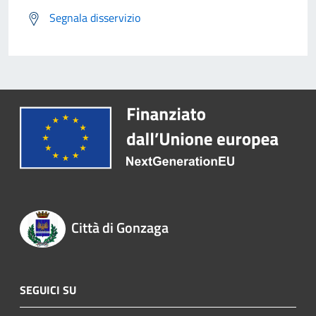
Segnala disservizio
Città di Gonzaga
SEGUICI SU