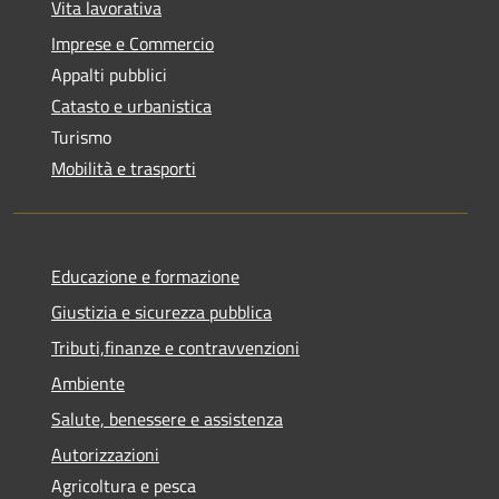
Vita lavorativa
Imprese e Commercio
Appalti pubblici
Catasto e urbanistica
Turismo
Mobilità e trasporti
Educazione e formazione
Giustizia e sicurezza pubblica
Tributi,finanze e contravvenzioni
Ambiente
Salute, benessere e assistenza
Autorizzazioni
Agricoltura e pesca