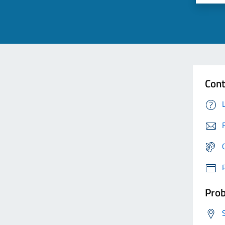
Cont
Prob