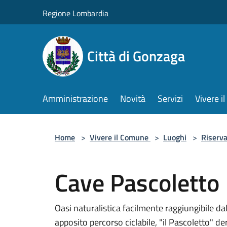
Salta al contenuto principale
Regione Lombardia
Città di Gonzaga
Amministrazione
Novità
Servizi
Vivere 
Home
>
Vivere il Comune
>
Luoghi
>
Riserva
Cave Pascoletto
Oasi naturalistica facilmente raggiungibile da
apposito percorso ciclabile, "il Pascoletto" der