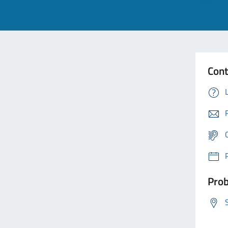
Cont
Prob