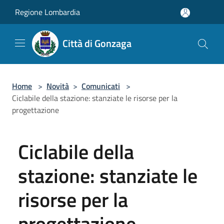
Salta al contenuto principale
Regione Lombardia
Città di Gonzaga
Home
>
Novità
>
Comunicati
>
Ciclabile della stazione: stanziate le risorse per la
progettazione
Ciclabile della
stazione: stanziate le
risorse per la
progettazione